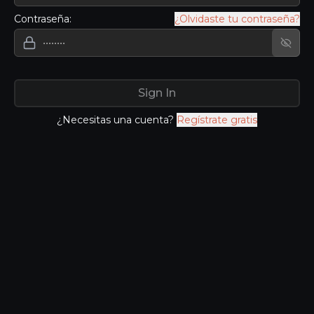
Contraseña:
¿Olvidaste tu contraseña?
Send Reset Email
Show
Sign In
¿Necesitas una cuenta?
Regístrate gratis