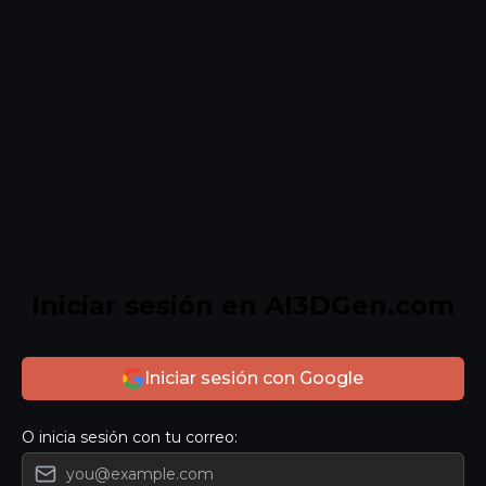
Iniciar sesión en AI3DGen.com
Iniciar sesión con Google
O inicia sesión con tu correo:
Tu correo electrónico: