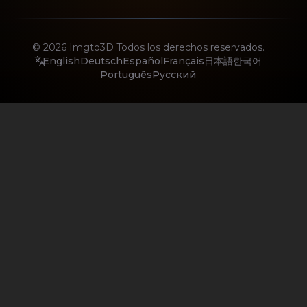
© 2026
Imgto3D
Todos los derechos reservados.
English
Deutsch
Español
Français
日本語
한국어
Português
Русский