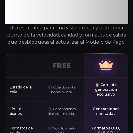
características de un
vistazo
Usa esta tabla para una vista directa y punto por
punto de la velocidad, calidad y formatos de salida
que desbloqueas al actualizar al Modelo de Pago.
🦉 Carril de
Estado de la
🕸️ Cola durante
generación
cola
horas punta
exclusivo
Límites
🕸️ Generaciones
Generaciones
diarios
diarias limitadas
ilimitadas
Formatos de
🕸️ Solo formato
Formatos OBJ,
salida
OBJ
GLB, STL