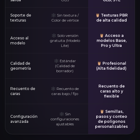
Soporte de
🕸️ Sin textura /
🦉 Texturas PBR
texturas
Color de vértice
de alta calidad
🕸️ Solo versión
🦉 Acceso a
Acceso al
gratuita (Modelo
modelos
Base
,
modelo
Lite)
Pro
y
Ultra
🕸️ Estándar
Calidad de
🦉 Profesional
(Calidad de
geometría
(Alta fidelidad)
borrador)
Recuento de
Recuento de
🕸️ Recuento de
caras alto y
caras
caras bajo / fijo
flexible
🦉 Semillas,
🕸️ Sin
Configuración
pasos y conteo
configuraciones
avanzada
de polígonos
ajustables
personalizables