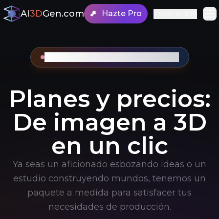
AI
3D
Gen.com
Hazte Pro
Iniciar sesión
Sáltate el modelado. Empieza a crear
Planes y precios:
De imagen a 3D
en un clic
Ya seas un aficionado esbozando ideas o un
estudio construyendo mundos, tenemos un
paquete a medida para satisfacer tus
necesidades de producción.