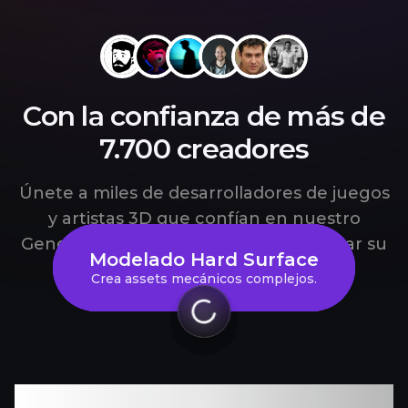
Con la confianza de más de
7.700 creadores
Únete a miles de desarrolladores de juegos
y artistas 3D que confían en nuestro
Generador de Modelos 3D para acelerar su
Impresión 3D y Manuf.
Modelado Hard Surface
Prototipado Entornos
Personajes de Juegos
flujo de trabajo.
Conceptos 2D a modelos 3D
Genera props para diseño de niveles.
Crea assets mecánicos complejos.
Acelera la creación de personajes.
imprimibles.
Comparación de